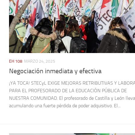
EH 108
MARZO 24, 2025
Negociación inmediata y efectiva
¡YA TOCA! STECyL EXIGE MEJORAS RETRIBUTIVAS Y LABOR
PARA EL PROFESORADO DE LA EDUCACIÓN PÚBLICA DE
NUESTRA COMUNIDAD. El profesorado de Castilla y León llev
acumulando una fuerte pérdida de poder adquisitivo. El...