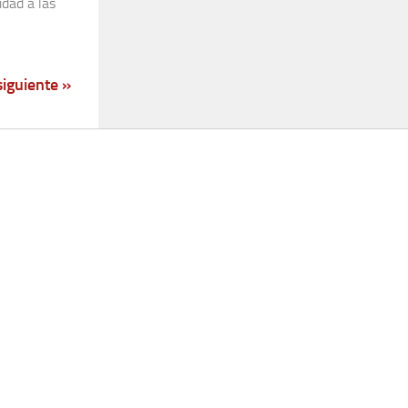
dad a las
siguiente »