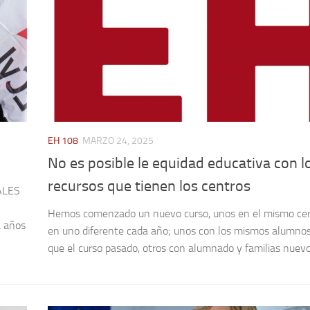
EH 108
MARZO 24, 2025
No es posible le equidad educativa con l
recursos que tienen los centros
ALES
Hemos comenzado un nuevo curso, unos en el mismo cen
a años
en uno diferente cada año; unos con los mismos alumnos
que el curso pasado, otros con alumnado y familias nuevos