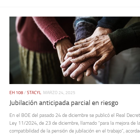
EH 108
/
STACYL
MARZO 24, 2025
Jubilación anticipada parcial en riesgo
En el BOE del pasado 24 de diciembre se publicó el Real Decre
Ley 11/2024, de 23 de diciembre, llamado “para la mejora de l
compatibilidad de la pensión de jubilación en el trabajo”, acordad