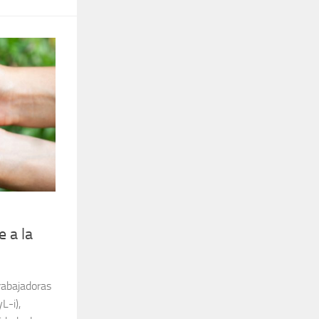
 a la
rabajadoras
L-i),