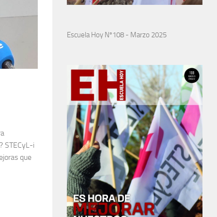
Escuela Hoy Nº108 - Marzo 2025
ra
o? STECyL-i
ejoras que