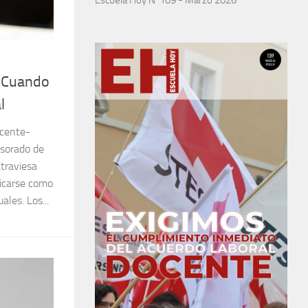
. Cuando
l
ocente-
esorado de
atraviesa
licarse como
les. Los...