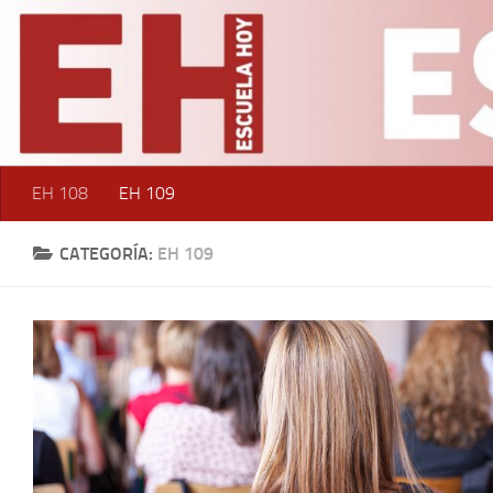
Saltar al contenido
EH 108
EH 109
CATEGORÍA:
EH 109