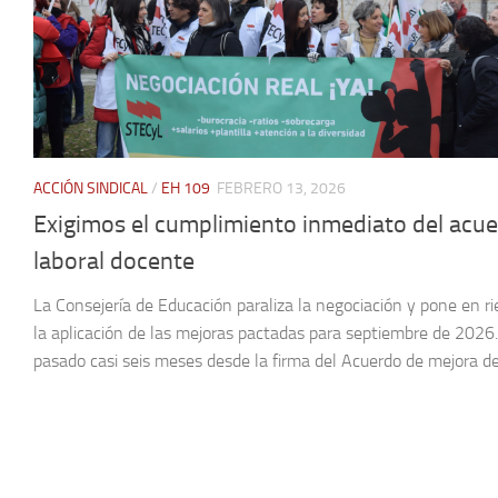
ACCIÓN SINDICAL
/
EH 109
FEBRERO 13, 2026
Exigimos el cumplimiento inmediato del acu
laboral docente
La Consejería de Educación paraliza la negociación y pone en r
la aplicación de las mejoras pactadas para septiembre de 2026
pasado casi seis meses desde la firma del Acuerdo de mejora de.