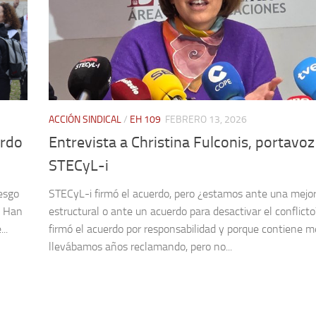
ACCIÓN SINDICAL
/
EH 109
FEBRERO 13, 2026
erdo
Entrevista a Christina Fulconis, portavoz
STECyL-i
iesgo
STECyL-i firmó el acuerdo, pero ¿estamos ante una mejo
. Han
estructural o ante un acuerdo para desactivar el conflict
..
firmó el acuerdo por responsabilidad y porque contiene m
llevábamos años reclamando, pero no...