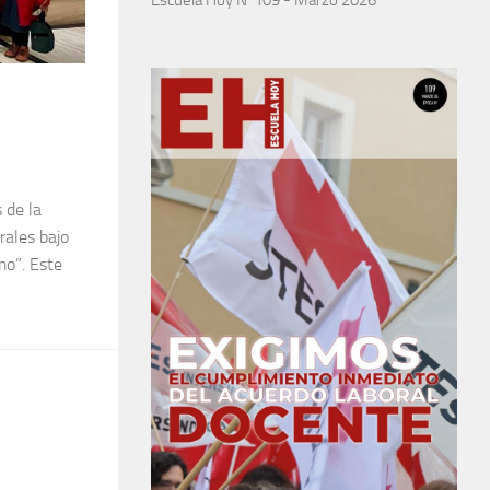
 de la
rales bajo
mo”. Este