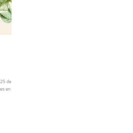
025 de
res en